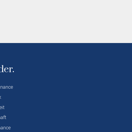
der.
rnance
k
eit
aft
nance