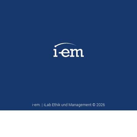
i-em. | iLab Ethik und Management ©
2026
Datenschutz
|
Impressum