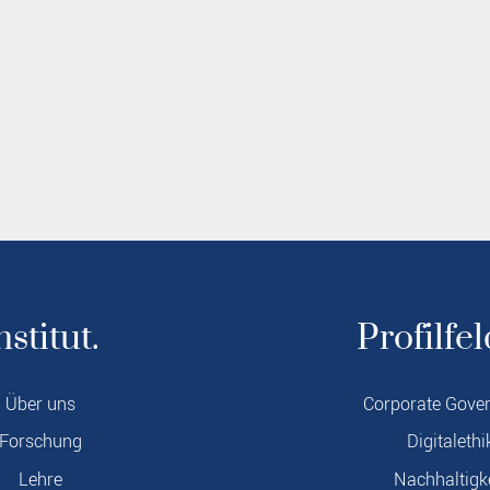
nstitut.
Profilfel
Über uns
Corporate Gove
Forschung
Digitalethi
Lehre
Nachhaltigk