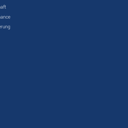
aft
nance
erung