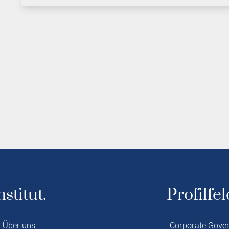
nstitut.
Profilfel
Über uns
Corporate Gove