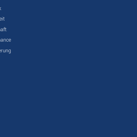
k
eit
aft
nance
erung