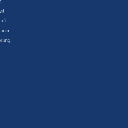
k
eit
aft
nance
erung