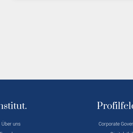
nstitut.
Profilfel
Über uns
Corporate Gove