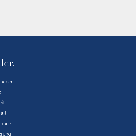
der.
rnance
k
eit
aft
nance
erung