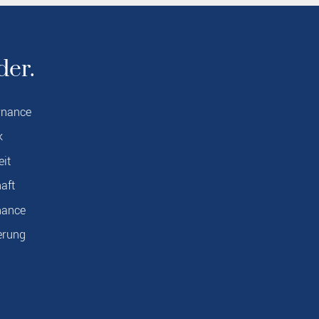
der.
rnance
k
eit
aft
nance
erung