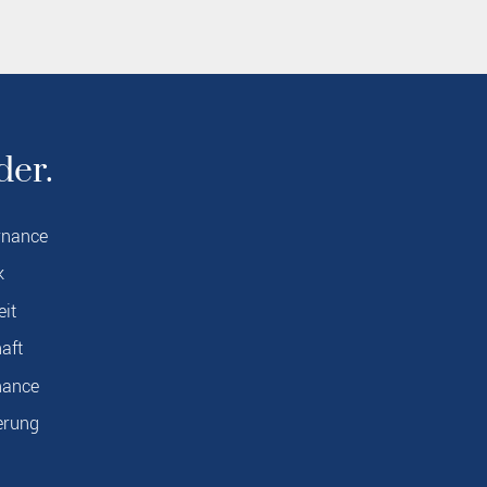
der.
rnance
k
eit
aft
nance
erung