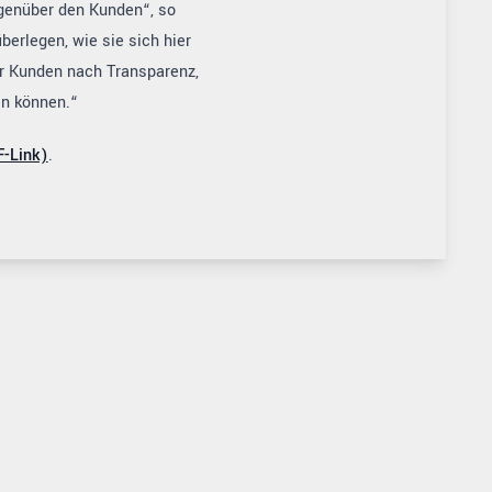
enüber den Kunden“, so
erlegen, wie sie sich hier
er Kunden nach Transparenz,
en können.“
F-Link)
.