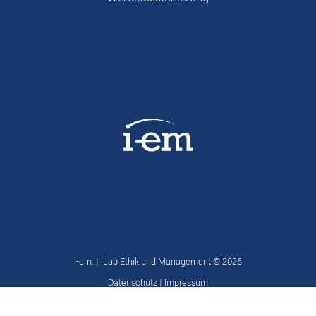
i-em. | iLab Ethik und Management ©
2026
Datenschutz
|
Impressum